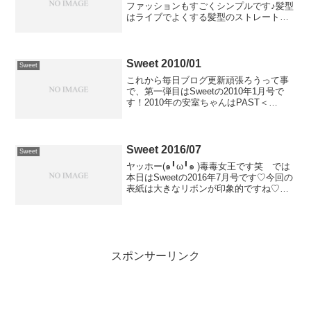
ファッションもすごくシンプルです♪髪型
はライブでよくする髪型のストレートバ
ージョンってとこでしょうか♡きっとこ
れだけでピンときた方も多いのでは♡ス
ペシャルインタビューではやってしっま
たというエピ...
Sweet 2010/01
Sweet
これから毎日ブログ更新頑張ろうって事
で、第一弾目はSweetの2010年1月号で
す！2010年の安室ちゃんはPAST＜
FUTUREのツアーを行っていましたね。
では本題にうつって、Sweetの最初の方
は土屋アンナさんのBaby-Gの広告が載
っ...
Sweet 2016/07
Sweet
ヤッホー(๑╹ω╹๑ )毒毒女王です笑 では
本日はSweetの2016年7月号です♡今回の
表紙は大きなリボンが印象的ですね♡イ
ンタビューも今回は濃いめな気がします
♡ P26~P33まであります♡私のイメージ
ではSweetはアムバムやツアーに...
スポンサーリンク