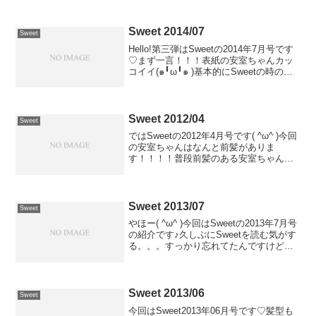
Sweet 2014/07
Sweet
Hello!第三弾はSweetの2014年7月号です
♡まず一言！！！表紙の安室ちゃんカッ
コイイ(๑╹ω╹๑ )基本的にSweetの時の安
室ちゃんはどちらかというとカワイイと
か姫系？プリンセス系？のイメージで、
カッコイイはScawaiiのイメ...
Sweet 2012/04
Sweet
ではSweetの2012年4月号です( ^ω^ )今回
の安室ちゃんはなんと前髪がありま
す！！！！普段前髪のある安室ちゃんを
見ることがないから新鮮ですね♡それに
今回の衣装には安室ちゃんのアイディア
もあり、ファンとしては嬉しいし、さす
がだわ！！...
Sweet 2013/07
Sweet
やほー( ^ω^ )今回はSweetの2013年7月号
の紹介です♪久しぶにSweetを読む気がす
る。。。すっかり忘れてたんですけど、
Sweetには2号連続で安室ちゃんが登場す
る時があるんですが、今回がその2号目で
した笑順番悪くてすいませんm...
Sweet 2013/06
Sweet
今回はSweet2013年06月号です♡髪型も