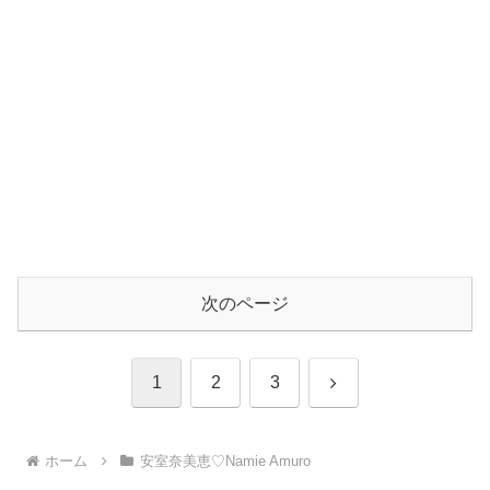
次のページ
次
1
2
3
へ
ホーム
安室奈美恵♡Namie Amuro